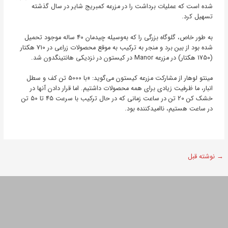
شده است که عملیات برداشت را در مزرعه کمبریج شایر در سال گذشته
تسهیل کرد.
به طور خاص، گلوگاه بزرگی را که به‌وسیله چیدمان 40 ساله موجود تحمیل
شده بود از بین برد و منجر به ترکیب به موقع محصولات زراعی در 710 هکتار
(1750 هکتار) در مزرعه Manor در کیستون در نزدیکی هانتینگدون شد.
مینتو لوهار از مشارکت مزرعه کیستون می‌گوید: «با 5000 تن کف و سطل
انبار، ما ظرفیت زیادی برای همه محصولات داشتیم. اما قرار دادن آنها در
خشک کن 20 تن در ساعت زمانی که در حال ترکیب با سرعت 45 تا 50 تن
در ساعت هستیم، ناامیدکننده بود.
→
نوشته قبل