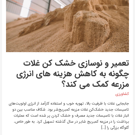
خشک
کن
غلات
چگونه
به
کاهش
هزینه
های
انرژی
مزرعه
تعمیر و نوسازی خشک کن غلات
کمک
می
چگونه به کاهش هزینه های انرژی
کند؟
مزرعه کمک می کند؟
کشاورزی
جابجایی غلات با ظرفیت بالا، تهویه خوب و استفاده کارآمد از انرژی اولویت‌های
تاسیسات جدید خشک‌کن غلات مزرعه کمبریج‌شر بود. شکاف مناسب بین دو
انبار غلات با تاسیسات جدید مصرف و خشک کردن پر شده است که عملیات
برداشت را در مزرعه کمبریج شایر در سال گذشته تسهیل کرد. به طور خاص،
گلوگاه بزرگی را […]