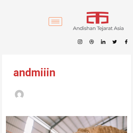
فتن
ه
حتوا
andmiiin
تعمیر
و
نوسازی